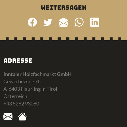
weitersagen
Adresse
Inntaler Holzfachmarkt GmbH
Gewerbezone 7b
A-6403 Flaurling in Tirol
Österreich
+43 5262 93080