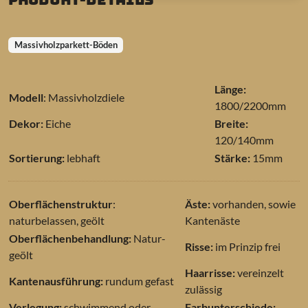
Massivholzparkett-Böden
Länge:
Modell
: Massivholzdiele
1800/2200mm
Dekor:
Eiche
Breite:
120/140mm
Sortierung:
lebhaft
Stärke:
15mm
Oberflächenstruktur
:
Äste:
vorhanden, sowie
naturbelassen, geölt
Kantenäste
Oberflächenbehandlung:
Natur-
Risse:
im Prinzip frei
geölt
Haarrisse:
vereinzelt
Kantenausführung:
rundum gefast
zulässig
Verlegung:
schwimmend oder
Farbunterschiede: