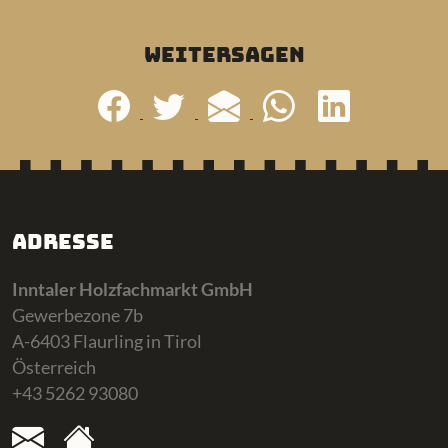
weitersagen
Adresse
Inntaler Holzfachmarkt GmbH
Gewerbezone 7b
A-6403 Flaurling in Tirol
Österreich
+43 5262 93080