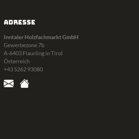
Adresse
Inntaler Holzfachmarkt GmbH
Gewerbezone 7b
A-6403 Flaurling in Tirol
Österreich
+43 5262 93080